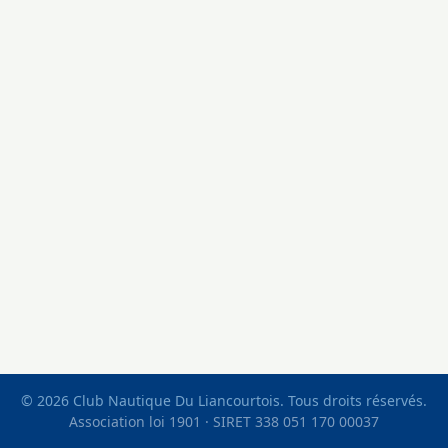
© 2026 Club Nautique Du Liancourtois. Tous droits réservés.
Association loi 1901 · SIRET 338 051 170 00037